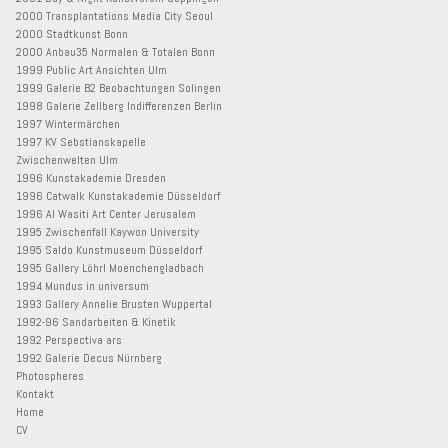
2000 Transplantations Media City Seoul
2000 Stadtkunst Bonn
2000 Anbau35 Normalen & Totalen Bonn
1999 Public Art Ansichten Ulm
1999 Galerie B2 Beobachtungen Solingen
1998 Galerie Zellberg Indifferenzen Berlin
1997 Wintermärchen
1997 KV Sebstianskapelle
Zwischenwelten Ulm
1996 Kunstakademie Dresden
1996 Catwalk Kunstakademie Düsseldorf
1996 Al Wasiti Art Center Jerusalem
1995 Zwischenfall Kaywon University
1995 Saldo Kunstmuseum Düsseldorf
1995 Gallery Löhrl Moenchengladbach
1994 Mundus in universum
1993 Gallery Annelie Brusten Wuppertal
1992-96 Sandarbeiten & Kinetik
1992 Perspectiva ars
1992 Galerie Decus Nürnberg
Photospheres
Kontakt
Home
CV