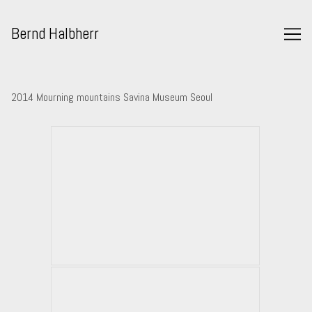
Skip
to
Bernd Halbherr
Content
2014 Mourning mountains Savina Museum Seoul