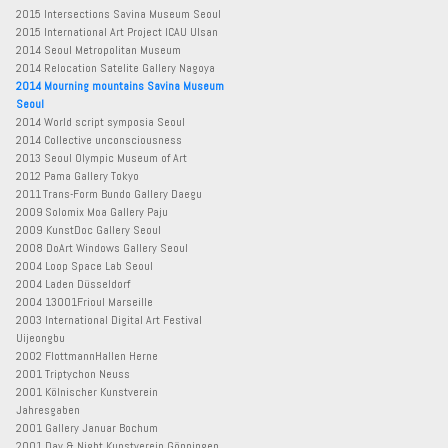
2015 Intersections Savina Museum Seoul
2015 International Art Project ICAU Ulsan
2014 Seoul Metropolitan Museum
2014 Relocation Satelite Gallery Nagoya
2014 Mourning mountains Savina Museum
Seoul
2014 World script symposia Seoul
2014 Collective unconsciousness
2013 Seoul Olympic Museum of Art
2012 Pama Gallery Tokyo
2011 Trans-Form Bundo Gallery Daegu
2009 Solomix Moa Gallery Paju
2009 KunstDoc Gallery Seoul
2008 DoArt Windows Gallery Seoul
2004 Loop Space Lab Seoul
2004 Laden Düsseldorf
2004 13001Frioul Marseille
2003 International Digital Art Festival
Uijeongbu
2002 FlottmannHallen Herne
2001 Triptychon Neuss
2001 Kölnischer Kunstverein
Jahresgaben
2001 Gallery Januar Bochum
2001 Day & Night Kunstverein Göppingen