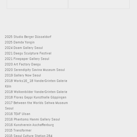
2025 Studio Berger Düsseldorf
2025 Damda Yongin
2024 Doam Gallery Seoul
2021 Daegu Sculpture Festival
2021 Finepaper Gallery Seoul
2020 Art Factory Daegu
2020 Serendipity Savina Museum Seoul
2019 Gallery Now Seoul
2018 Works16_18 VanderGrinten Galerie
Köln
2018 Wolkenbilder VanderGrinten Galerie
2018 Flores Geppi Kunsthalle Göppingen
2017 Between the Worlds Sehwa Museum
Seoul
2016 TEAF Ulsan
2016 Phantoms Hanmi Gallery Seoul
2016 Kunstverein Aschaffenburg
2015 Transformer
2015 Seoul Culture Station 284