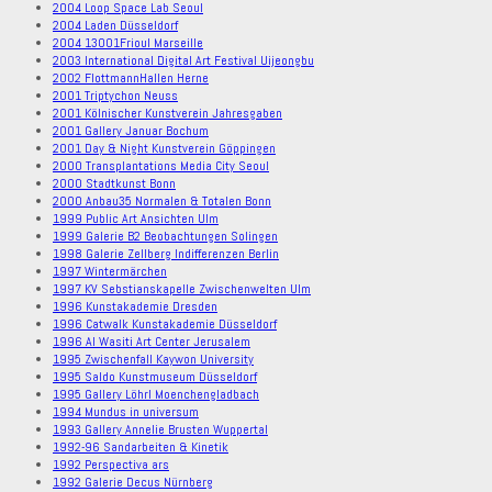
2004 Loop Space Lab Seoul
2004 Laden Düsseldorf
2004 13001Frioul Marseille
2003 International Digital Art Festival Uijeongbu
2002 FlottmannHallen Herne
2001 Triptychon Neuss
2001 Kölnischer Kunstverein Jahresgaben
2001 Gallery Januar Bochum
2001 Day & Night Kunstverein Göppingen
2000 Transplantations Media City Seoul
2000 Stadtkunst Bonn
2000 Anbau35 Normalen & Totalen Bonn
1999 Public Art Ansichten Ulm
1999 Galerie B2 Beobachtungen Solingen
1998 Galerie Zellberg Indifferenzen Berlin
1997 Wintermärchen
1997 KV Sebstianskapelle Zwischenwelten Ulm
1996 Kunstakademie Dresden
1996 Catwalk Kunstakademie Düsseldorf
1996 Al Wasiti Art Center Jerusalem
1995 Zwischenfall Kaywon University
1995 Saldo Kunstmuseum Düsseldorf
1995 Gallery Löhrl Moenchengladbach
1994 Mundus in universum
1993 Gallery Annelie Brusten Wuppertal
1992-96 Sandarbeiten & Kinetik
1992 Perspectiva ars
1992 Galerie Decus Nürnberg