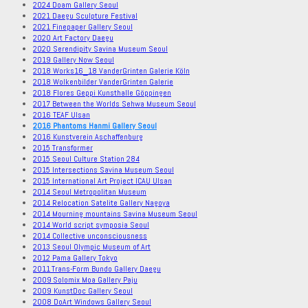
2024 Doam Gallery Seoul
2021 Daegu Sculpture Festival
2021 Finepaper Gallery Seoul
2020 Art Factory Daegu
2020 Serendipity Savina Museum Seoul
2019 Gallery Now Seoul
2018 Works16_18 VanderGrinten Galerie Köln
2018 Wolkenbilder VanderGrinten Galerie
2018 Flores Geppi Kunsthalle Göppingen
2017 Between the Worlds Sehwa Museum Seoul
2016 TEAF Ulsan
2016 Phantoms Hanmi Gallery Seoul
2016 Kunstverein Aschaffenburg
2015 Transformer
2015 Seoul Culture Station 284
2015 Intersections Savina Museum Seoul
2015 International Art Project ICAU Ulsan
2014 Seoul Metropolitan Museum
2014 Relocation Satelite Gallery Nagoya
2014 Mourning mountains Savina Museum Seoul
2014 World script symposia Seoul
2014 Collective unconsciousness
2013 Seoul Olympic Museum of Art
2012 Pama Gallery Tokyo
2011 Trans-Form Bundo Gallery Daegu
2009 Solomix Moa Gallery Paju
2009 KunstDoc Gallery Seoul
2008 DoArt Windows Gallery Seoul