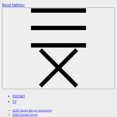
Skip
Bernd Halbherr
to
Content
Kontakt
CV
2025 Studio Berger Düsseldorf
2025 Damda Yongin